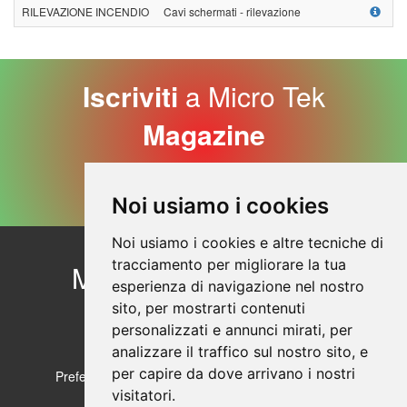
RILEVAZIONE INCENDIO
Cavi schermati - rilevazione
F
Iscriviti
a Micro Tek
Magazine
Iscriviti Adesso
Noi usiamo i cookies
Noi usiamo i cookies e altre tecniche di
tracciamento per migliorare la tua
Micro Tek
Contattaci
esperienza di navigazione nel nostro
Profilo aziendale
sito, per mostrarti contenuti
© Copyright 2026
Sicurezza dei prodotti
personalizzati e annunci mirati, per
Sezione Privacy
analizzare il traffico sul nostro sito, e
per capire da dove arrivano i nostri
Preferenze sui Cookies
Cookie Policy
visitatori.