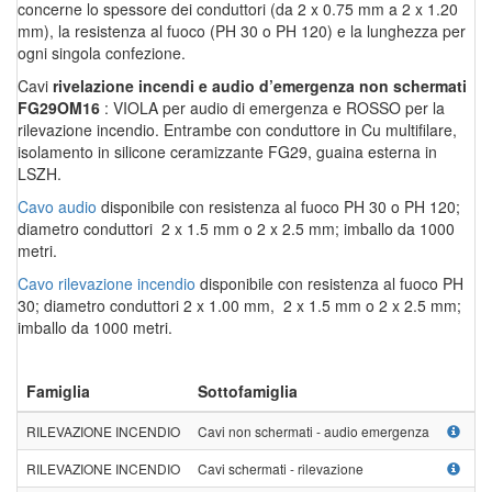
concerne lo spessore dei conduttori (da 2 x 0.75 mm a 2 x 1.20
mm), la resistenza al fuoco (PH 30 o PH 120) e la lunghezza per
ogni singola confezione.
Cavi
rivelazione incendi e audio d’emergenza non schermati
FG29OM16
: VIOLA per audio di emergenza e ROSSO per la
rilevazione incendio. Entrambe con conduttore in Cu multifilare,
isolamento in silicone ceramizzante FG29, guaina esterna in
LSZH.
Cavo audio
disponibile con resistenza al fuoco PH 30 o PH 120;
diametro conduttori 2 x 1.5 mm o 2 x 2.5 mm; imballo da 1000
metri.
Cavo rilevazione incendio
disponibile con resistenza al fuoco PH
30; diametro conduttori 2 x 1.00 mm, 2 x 1.5 mm o 2 x 2.5 mm;
imballo da 1000 metri.
Famiglia
Sottofamiglia
N
RILEVAZIONE INCENDIO
Cavi non schermati - audio emergenza
FG
RILEVAZIONE INCENDIO
Cavi schermati - rilevazione
F