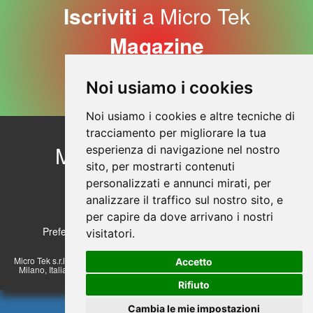
Iscriviti
a Micro Tek
Magazine
Iscriviti Adesso
Noi usiamo i cookies
Noi usiamo i cookies e altre tecniche di
tracciamento per migliorare la tua
Micro Tek
Contattaci
esperienza di navigazione nel nostro
sito, per mostrarti contenuti
Profilo aziendale
© Copyright 2026
personalizzati e annunci mirati, per
Sicurezza dei prodotti
analizzare il traffico sul nostro sito, e
Sezione Privacy
per capire da dove arrivano i nostri
Preferenze sui Cookies
Cookie Policy
visitatori.
Micro Tek s.r.l. a socio unico - Via Lombardi 17/23, 20072 Pieve Emanuele -
Accetto
Milano, Italia. Tel.: +39 02.57510830 r.a. E-mail: info@microteksrl.it - P.Iva
07513430152
Rifiuto
Cambia le mie impostazioni