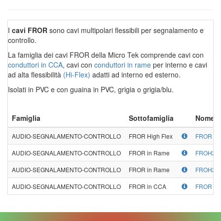
I
cavi FROR
sono cavi multipolari flessibili per segnalamento e
controllo.
La famiglia dei cavi FROR della Micro Tek comprende cavi con
conduttori in CCA
, cavi con
conduttori in rame
per interno e cavi
ad alta flessibilità
(Hi-Flex)
adatti ad interno ed esterno.
Isolati in PVC e con guaina in PVC, grigia o grigia/blu.
Famiglia
Sottofamiglia
Nome
AUDIO-SEGNALAMENTO-CONTROLLO
FROR High Flex
FROR HI
AUDIO-SEGNALAMENTO-CONTROLLO
FROR in Rame
FROH2R1
AUDIO-SEGNALAMENTO-CONTROLLO
FROR in Rame
FROH2R1
AUDIO-SEGNALAMENTO-CONTROLLO
FROR in CCA
FROR C