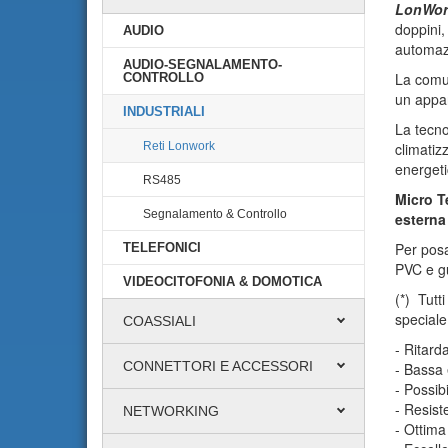
LonWor
doppini,
AUDIO
automaz
AUDIO-SEGNALAMENTO-
La comu
CONTROLLO
un appar
INDUSTRIALI
La tecn
Reti Lonwork
climatiz
energeti
RS485
Micro T
Segnalamento & Controllo
esterna
Per posa
TELEFONICI
PVC e gu
VIDEOCITOFONIA & DOMOTICA
(*) Tutt
speciale
COASSIALI
- Ritard
CONNETTORI E ACCESSORI
- Bassa 
- Possib
- Resist
NETWORKING
- Ottima