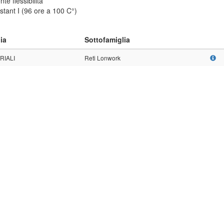
nte flessibilità
istant I (96 ore a 100 C°)
ia
Sottofamiglia
RIALI
Reti Lonwork