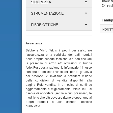
- Eccelle
SICUREZZA
- Oil res
STRUMENTAZIONE
Famigl
FIBRE OTTICHE
INDUST
Avvertenze:
Sebbene Micro Tek si impegni per assicurare
l’accuratezza e la veridicità dei dati riportati
nelle proprie schede tecniche, ciò non esclude
la presenza di errori e/o omissioni in buona
fede. Per questa ragione, le informazioni in esse
contenute non sono vincolanti per la garanzia
del prodotto. Vi invitiamo a prendere visione
delle condizioni di vendita disponibili alla
pagina Rete vendite. In un ottica di continuo
aggiornamento e miglioramento, Micro Tek , si
riserva di apportare ,senza alcun preavviso, le
modifiche che più dovesse ritenere opportune ai
propri prodotti e alle schede tecniche
pubblicate.