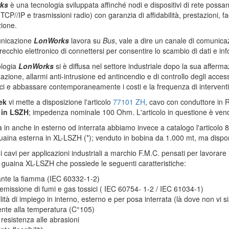
ks
è una tecnologia sviluppata affinché nodi e dispositivi di rete possano 
 TCP//IP e trasmissioni radio) con garanzia di affidabilità, prestazioni, f
ione.
nicazione
LonWorks
lavora su
Bus
, vale a dire un canale di comunica
ecchio elettronico di connettersi per consentire lo scambio di dati e inf
ologia
LonWorks
si è diffusa nel settore industriale dopo la sua afferma
zazione, allarmi anti-intrusione ed antincendio e di controllo degli acces
ci e abbassare contemporaneamente i costi e la frequenza di intervent
ek
vi mette a disposizione l'articolo
77101 ZH
, cavo con conduttore in 
 in LSZH
; impedenza nominale 100 Ohm. L'articolo in questione è vend
 in anche in esterno od interrata abbiamo invece a catalogo l'articolo 
aina esterna in XL-LSZH (*); venduto in bobina da 1.000 mt, ma disponib
i i cavi per applicazioni industriali a marchio F.M.C. pensati per lavorare
 guaina XL-LSZH che possiede le seguenti caratteristiche:
ante la fiamma (IEC 60332-1-2)
emissione di fumi e gas tossici ( IEC 60754- 1-2 / IEC 61034-1)
ilità di impiego in interno, esterno e per posa interrata (là dove non vi 
ente alla temperatura (C°105)
 resistenza alle abrasioni