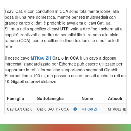
I cavi Cat. 6 con conduttori in CCA sono totalmente idonei alla
posa di una rete domestica, mentre per reti multimediali con
grande carico di dati è preferibile avvalersi di cavi Cat. 6a.
Si tratta nello specifico di cavi
UTP
, vale a dire "non schermati a
coppie", realizzati a partire da semplici file in rame o alluminio
ramato (CCA), come quelli nelle linee telefoniche e nei rack di
rete
Il nostro cavo
MTK68 ZH
Cat. 6 in CCA
è un cavo a doppini
intrecciati standardizzato per Ethernet; può essere utilizzato per
supportare le reti informatiche supportando segmenti Gigabit
Ethernet fino a 100 m, ma possono essere posati anche in reti da
10-Gigabit su brevi distanze.
Famiglia
Sottofamiglia
Nome
Articoli
Cavi LAN Cat. 6
Cat. 6 U-UTP - CCA
MTK68 ZH
MTK68ZHB10