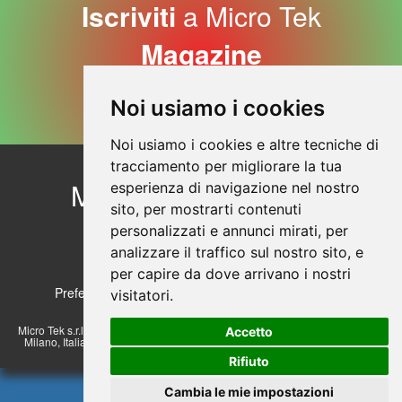
Iscriviti
a Micro Tek
Magazine
Iscriviti Adesso
Noi usiamo i cookies
Noi usiamo i cookies e altre tecniche di
tracciamento per migliorare la tua
Micro Tek
Contattaci
esperienza di navigazione nel nostro
sito, per mostrarti contenuti
Profilo aziendale
© Copyright 2026
personalizzati e annunci mirati, per
Sicurezza dei prodotti
analizzare il traffico sul nostro sito, e
Sezione Privacy
per capire da dove arrivano i nostri
Preferenze sui Cookies
Cookie Policy
visitatori.
Micro Tek s.r.l. a socio unico - Via Lombardi 17/23, 20072 Pieve Emanuele -
Accetto
Milano, Italia. Tel.: +39 02.57510830 r.a. E-mail: info@microteksrl.it - P.Iva
07513430152
Rifiuto
Cambia le mie impostazioni