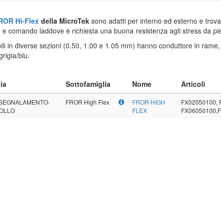
ROR
Hi-Flex
della MicroTek
sono adatti per interno ed esterno e trova
o e comando laddove è richiesta una buona resistenza agli stress da pie
ili in diverse sezioni (0.50, 1.00 e 1.05 mm) hanno conduttore in rame,
grigia/blu.
ia
Sottofamiglia
Nome
Articoli
-SEGNALAMENTO-
FROR High Flex
FROR HIGH
FX02050100, 
OLLO
FLEX
FX06050100,