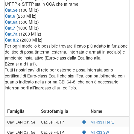
U/FTP e S/FTP sia in CCA che in rame:
Cat.5e
(100 MHz)
Cat.6
(250 MHz)
Cat.6a
(500 MHz)
Cat.7
(1000 MHz)
Cat.7a
(1200 MHz)
Cat 8.2
(2000 MHz)
Per ogni modello è possibile trovare il cavo più adatto in funzione
del tipo di posa (interna, esterna, interrata e armati in acciaio) e
ambiente installativo (Euro-class dalla Eca fino alla
B2ca,s1a,d1,a1).
Tutti i nostri cavi di rete per esterno e posa interrata sono
certificati di Euro-class Eca il che significa, compatibilmente con
quanto indicato nella norma CEI 64-8, che non è necessario
interromperli all’ingresso di un edificio.
Famiglia
Sottofamiglia
Nome
Cavi LAN Cat. 5e
Cat. 5e F-UTP
MTK33 FR-PE
Cavi LAN Cat. 5e
Cat. 5e F-UTP
MTK33 SW