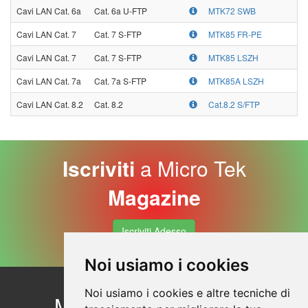
Cavi LAN Cat. 6a
Cat. 6a U-FTP
MTK72 SWB
Cavi LAN Cat. 7
Cat. 7 S-FTP
MTK85 FR-PE
Cavi LAN Cat. 7
Cat. 7 S-FTP
MTK85 LSZH
Cavi LAN Cat. 7a
Cat. 7a S-FTP
MTK85A LSZH
Cavi LAN Cat. 8.2
Cat. 8.2
Cat.8.2 S/FTP
Iscriviti
a Micro Tek
Magazine
Iscriviti Adesso
Noi usiamo i cookies
Noi usiamo i cookies e altre tecniche di
Micro Tek
Contattaci