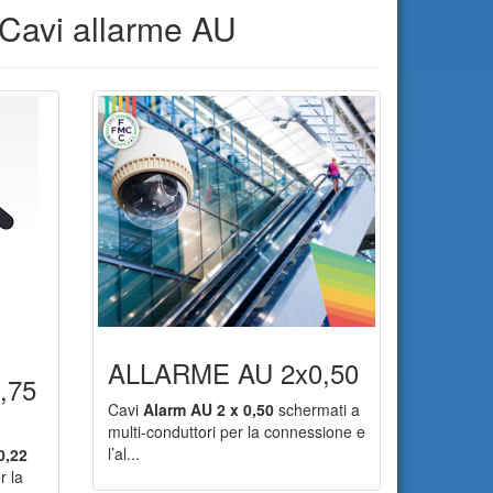
Cavi allarme AU
ALLARME AU 2x0,50
,75
Cavi
Alarm AU 2 x 0,50
schermati a
multi-conduttori per la connessione e
l’al...
0,22
r la