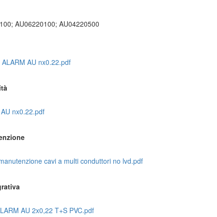
100; AU06220100; AU04220500
a ALARM AU nx0.22.pdf
ità
AU nx0.22.pdf
enzione
anutenzione cavi a multi conduttori no lvd.pdf
rativa
LARM AU 2x0,22 T+S PVC.pdf