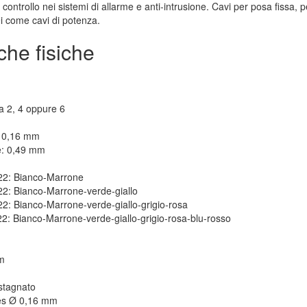
 controllo nei sistemi di allarme e anti-intrusione. Cavi per posa fissa, p
ei come cavi di potenza.
che fisiche
a 2, 4 oppure 6
Ø 0,16 mm
e: 0,49 mm
22: Bianco-Marrone
22: Bianco-Marrone-verde-giallo
2: Bianco-Marrone-verde-giallo-grigio-rosa
22:
Bianco-Marrone-verde-giallo-grigio-rosa-blu-rosso
mm
stagnato
res Ø 0,16 mm