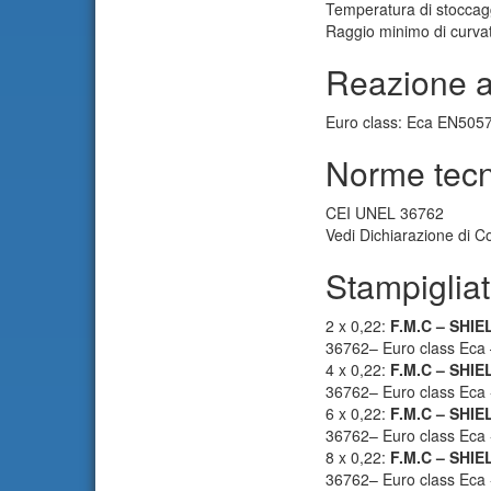
Temperatura di stoccag
Raggio minimo di curvatu
Reazione a
Euro class: Eca EN505
Norme tecni
CEI UNEL 36762
Vedi Dichiarazione di C
Stampigliat
2 x 0,22:
F.M.C – SHIE
36762– Euro class Eca –
4 x 0,22:
F.M.C – SHI
36762– Euro class Eca -
6 x 0,22:
F.M.C – SHI
36762– Euro class Eca 
8 x 0,22:
F.M.C – SHI
36762– Euro class Eca -