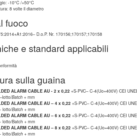
gio: -10°C /+50°C
ra: 8 volte il diametro
l fuoco
75:2014+A1:2016– D.o.P. Nr. 170156;170157;170158
che e standard applicabili
onformità
ura sulla guaina
LDED ALARM CABLE AU - 2 x 0,22
+S-PVC– C-4(Uo=400V) CEI UNE
lotto/
Batch
+ mm
ELDED ALARM CABLE AU – 4 x 0,22
+S-PVC– C-4(Uo=400V) CEI UN
 lotto/
Batch
+ mm
ELDED ALARM CABLE AU – 6 x 0,22
+S-PVC– C-4(Uo=400V) CEI UN
- lotto/Batch + mm
ELDED ALARM CABLE AU – 8 x 0,22
+S-PVC– C-4(Uo=400V) CEI UN
 lotto/
Batch
+ mm