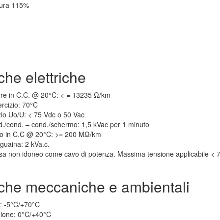
tura 115%
che elettriche
ore in C.C. @ 20°C: < = 13235 Ω/km
rcizio: 70°C
zio Uo/U: < 75 Vdc o 50 Vac
d./cond. – cond./schermo: 1,5 kVac per 1 minuto
nto in C.C @ 20°C: >= 200 MΩ/km
 guaina: 2 kVa.c.
ssa non idoneo come cavo di potenza. Massima tensione applicabile < 
tiche meccaniche e ambientali
: -5°C/+70°C
zione: 0°C/+40°C