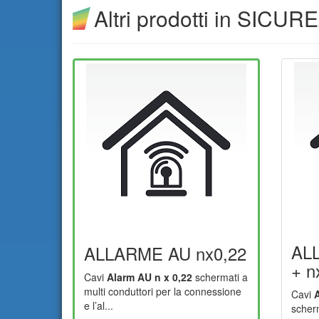
Altri prodotti in SIC
AL
ALLARME AU nx0,22
+ n
Cavi
Alarm AU n x 0,22
schermati a
multi conduttori per la connessione
Cavi
A
e l’al...
scherm