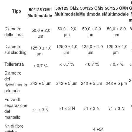
50/125 OM2
50/125 OM3
50/125 OM4
G
50/125 OM1
Tipo
Multimodale
Multimodale
Multimodale
Multimodale
m
Diametro
50,0 ± 2,0
50,0 ± 2,0
50,0 ± 2,0
8
50,0 ± 2,0
della fibra
µm
µm
µm
µm
Diametro
125,0 ± 1,0
125,0 ± 1,0
125,0 ± 1,0
125,0 ± 1,0
sul cladding
µm
µm
µm
µm
Tolleranza
< 0,7 %
< 0,7 %
< 0,7 %
<
< 0,7 %
Diametro
del
2
242 ± 5 µm
242 ± 5 µm
242 ± 5 µm
242 ± 5 µm
rivestimento
primario
Forza di
separazione
>1 < 3 N
>1 < 3 N
>1 < 3 N
>1 < 3 N
del
mantello
Nr. di fibre
4 ÷24
ottiche