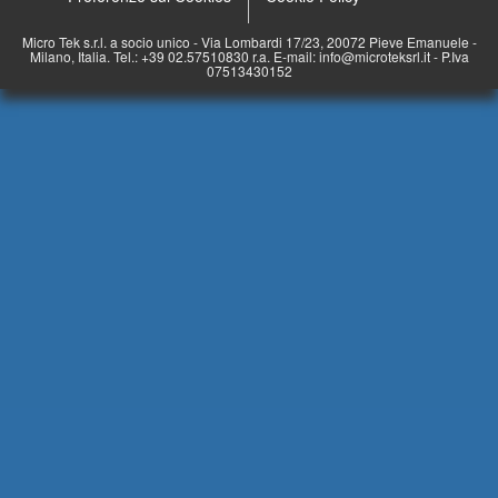
Micro Tek s.r.l. a socio unico - Via Lombardi 17/23, 20072 Pieve Emanuele -
Milano, Italia. Tel.: +39 02.57510830 r.a. E-mail: info@microteksrl.it - P.Iva
07513430152