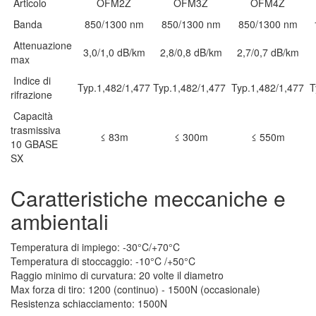
Articolo
OFM2Z
OFM3Z
OFM4Z
Banda
850/1300 nm
850/1300 nm
850/1300 nm
Attenuazione
3,0/1,0 dB/km
2,8/0,8 dB/km
2,7/0,7 dB/km
max
Indice di
Typ.1,482/1,477
Typ.1,482/1,477
Typ.1,482/1,477
T
rifrazione
Capacità
trasmissiva
≤ 83m
≤ 300m
≤ 550m
10 GBASE
SX
Caratteristiche meccaniche e
ambientali
Temperatura di impiego: -30°C/+70°C
Temperatura di stoccaggio:
-10°C /+50°C
Raggio minimo di curvatura: 20 volte il diametro
Max forza di tiro: 1200 (continuo) - 1500N (occasionale)
Resistenza schiacciamento: 1500N