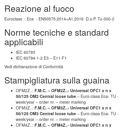
Reazione al fuoco
Euroclass : Eca - EN50575:2014+A1:2016 D.o.P. Tu-000-2
Norme tecniche e standard
applicabili
IEC 60793
IEC 60794-1-2 E3 – E11-F1
Vedi dichiarazione di Conformità
Stampigliatura sulla guaina
OFM2Z..:
F.M.C. – OFM2Z..- Universal OFC1 x n x
50/125 OM2 Central loose tube
– Euro-class Eca- TU -
week/year – order nr. – meter marking
OFM3Z..:
F.M.C. – OFM3Z..- Universal OFC1 x n x
50/125 OM3 Central loose tube
– Euro-class Eca- TU -
week/year – order nr. – meter marking
OFM4Z..:
F.M.C. – OFM4Z..- Universal OFC1 x n x