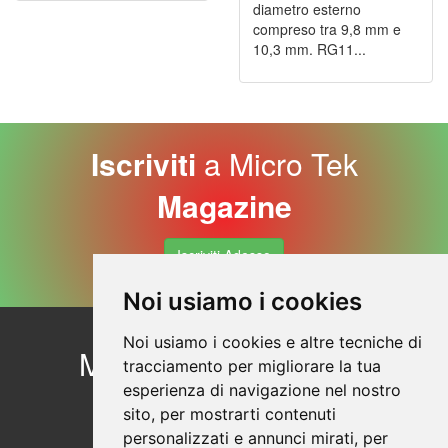
diametro esterno
compreso tra 9,8 mm e
10,3 mm. RG11...
Iscriviti
a Micro Tek
Magazine
Iscriviti Adesso
Noi usiamo i cookies
Noi usiamo i cookies e altre tecniche di
Micro Tek
Contattaci
tracciamento per migliorare la tua
Profilo aziendale
esperienza di navigazione nel nostro
© Copyright 2026
Sicurezza dei prodotti
sito, per mostrarti contenuti
personalizzati e annunci mirati, per
Sezione Privacy