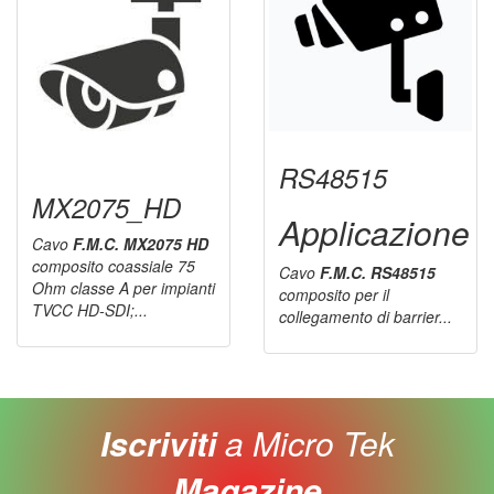
RS48515
MX2075_HD
Applicazione
Cavo
F.M.C. MX2075 HD
composito coassiale 75
Cavo
F.M.C. RS48515
Ohm classe A per impianti
composito per il
TVCC HD-SDI;...
collegamento di barrier...
Iscriviti
a Micro Tek
Magazine