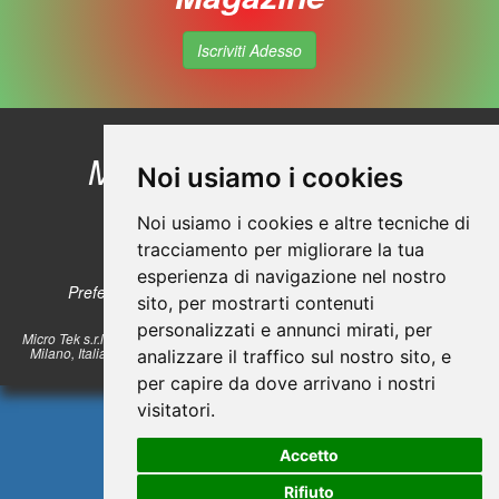
Iscriviti Adesso
Micro Tek
Contattaci
Noi usiamo i cookies
Profilo aziendale
© Copyright 2026
Noi usiamo i cookies e altre tecniche di
Sicurezza dei prodotti
tracciamento per migliorare la tua
Sezione Privacy
esperienza di navigazione nel nostro
Preferenze sui Cookies
Cookie Policy
sito, per mostrarti contenuti
personalizzati e annunci mirati, per
Micro Tek s.r.l. a socio unico - Via Lombardi 17/23, 20072 Pieve Emanuele -
Milano, Italia. Tel.: +39 02.57510830 r.a. E-mail: info@microteksrl.it - P.Iva
analizzare il traffico sul nostro sito, e
07513430152
per capire da dove arrivano i nostri
visitatori.
Accetto
Rifiuto