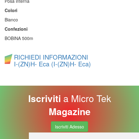
Posa interna
Colori
Bianco
Confezioni
BOBINA 500m
RICHIEDI INFORMAZIONI
I-(ZN)H- Eca (I-(ZN)H- Eca)
Iscriviti
a Micro Tek
Magazine
Iscriviti Adesso