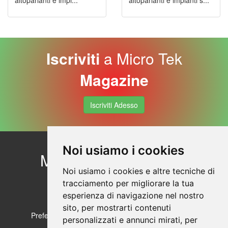
altoparlanti e impi...
altoparlanti e impianti s...
Iscriviti
a Micro Tek
Magazine
Iscriviti Adesso
Noi usiamo i cookies
Micro Tek
Contattaci
Profilo aziendale
Noi usiamo i cookies e altre tecniche di
© Copyright 2026
tracciamento per migliorare la tua
Sicurezza dei prodotti
esperienza di navigazione nel nostro
Sezione Privacy
sito, per mostrarti contenuti
Preferenze sui Cookies
Cookie Policy
personalizzati e annunci mirati, per