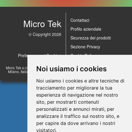
Micro Tek
Contattaci
Profilo aziendale
© Copyright 2026
Sicurezza dei prodotti
Sezione Privacy
Preferenze sui Cookies
Cookie Policy
Noi usiamo i cookies
Micro Tek s.r.l. a socio unico - Via Lombardi 17/23, 20072 Pieve Emanuele -
Milano, Italia. Tel.: +39 02.57510830 r.a. E-mail: info@microteksrl.it - P.Iva
07513430152
Noi usiamo i cookies e altre tecniche di
tracciamento per migliorare la tua
esperienza di navigazione nel nostro
sito, per mostrarti contenuti
personalizzati e annunci mirati, per
analizzare il traffico sul nostro sito, e
per capire da dove arrivano i nostri
visitatori.